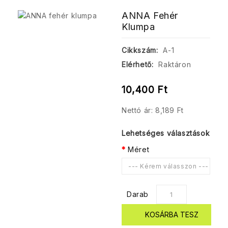
ANNA Fehér
Klumpa
Cikkszám:
A-1
Elérhető:
Raktáron
10,400 Ft
Nettó ár: 8,189 Ft
Lehetséges választások
Méret
--- Kérem válasszon ---
Darab
KOSÁRBA TESZ