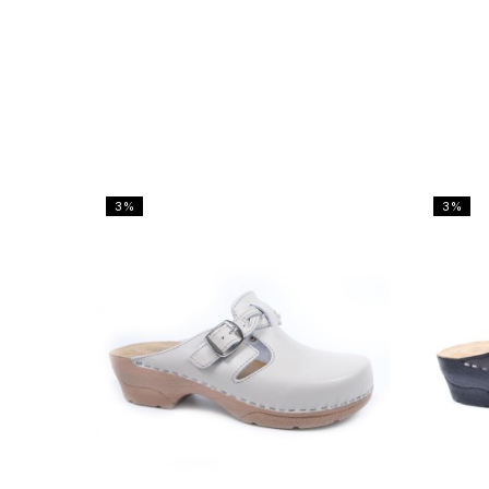
3%
3%