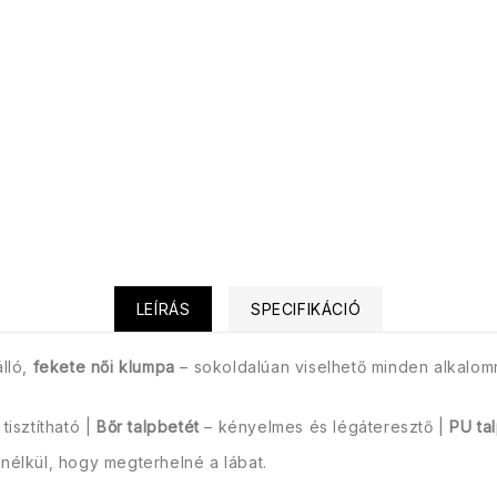
LEÍRÁS
SPECIFIKÁCIÓ
álló,
fekete
női klumpa
– sokoldalúan viselhető minden alkalom
tisztítható |
Bőr talpbetét
– kényelmes és légáteresztő |
PU ta
anélkül, hogy megterhelné a lábat.