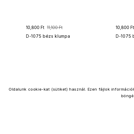
10,800 Ft
11,100 Ft
10,800 Ft
D-1075 bézs klumpa
D-1075 
Oldalunk cookie-kat (sütiket) használ. Ezen fájlok informác
INFORMÁCIÓK
VE
böngé
ÁSZF
Kap
Adatkezelés
Fió
Impresszum