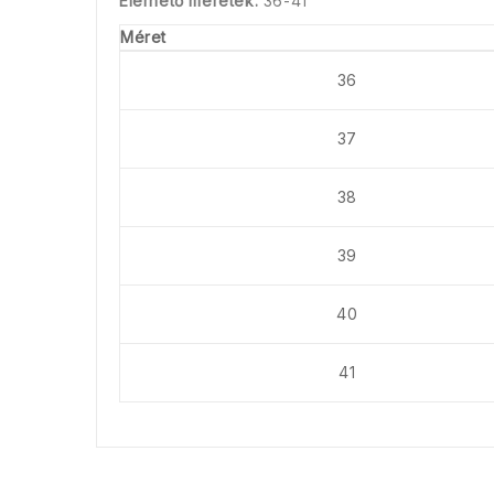
Elérhető méretek:
36-41
Méret
36
37
38
39
40
41