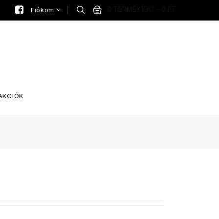
0 TERMÉK(EK) - 0 FT
Fiókom
AKCIÓK