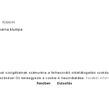
11,100 Ft
barna klumpa
iókat szolgáltatnak számunkra a felhasználó oldallátogatási szoká
VŐSZOLGÁLAT
szésével Ön beleegyezik a cookie-k használatába.
További infor
Rendben
Elutasítás
csolat
kom