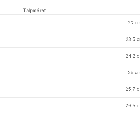
Talpméret
23 c
23,5 
24,2 
25 c
25,7 
26,5 