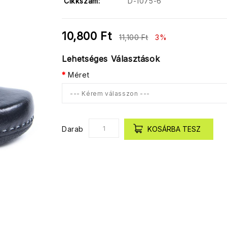
Cikkszám:
D-1075-6
10,800 Ft
11,100 Ft
3%
Lehetséges Választások
Méret
--- Kérem válasszon ---
Darab
KOSÁRBA TESZ