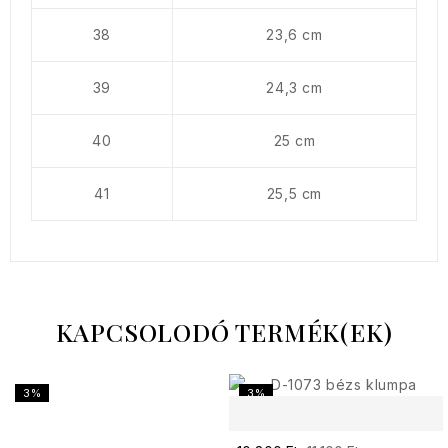
38
23,6 cm
39
24,3 cm
40
25 cm
41
25,5 cm
KAPCSOLODÓ TERMÉK(EK)
3%
3%