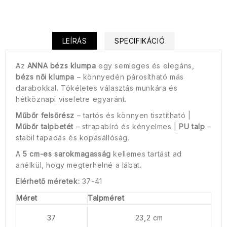
LEÍRÁS
SPECIFIKÁCIÓ
Az
ANNA bézs klumpa
egy semleges és elegáns,
bézs
női klumpa
– könnyedén párosítható más
darabokkal. Tökéletes választás munkára és
hétköznapi viseletre egyaránt.
Műbőr felsőrész
– tartós és könnyen tisztítható |
Műbőr talpbetét
– strapabíró és kényelmes |
PU talp
–
stabil tapadás és kopásállóság.
A
5 cm-es sarokmagasság
kellemes tartást ad
anélkül, hogy megterhelné a lábat.
Elérhető méretek:
37-41
Méret
Talpméret
37
23,2 cm