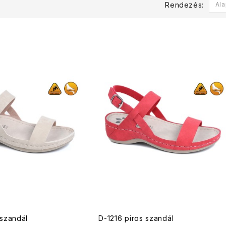
Rendezés:
Ala
 szandál
D-1216 piros szandál