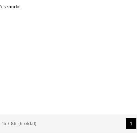
ó szandál
- 15 / 86 (6 oldal)
1