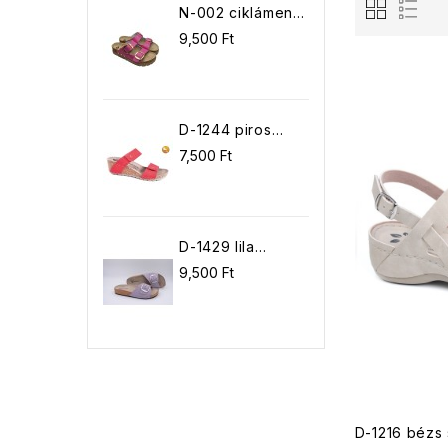
N-002 ciklámen
papucs
9,500 Ft
D-1244 piros
papucs
7,500 Ft
D-1429 lila
papucs
9,500 Ft
D-1216 bézs