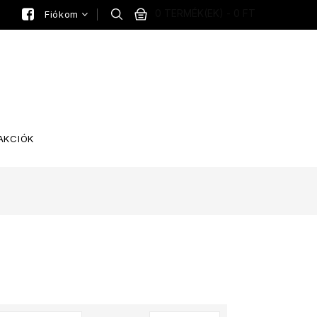
0 TERMÉK(EK) - 0 FT
Fiókom
AKCIÓK