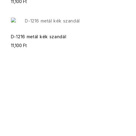
11,100 Ft
D-1216 metál kék szandál
11,100 Ft