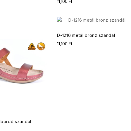
11,100 Ft
D-1216 metál bronz szandál
11,100 Ft
 bordó szandál