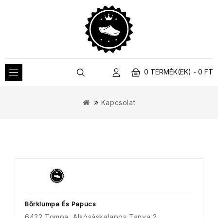
0 TERMÉK(EK) - 0 FT
Kapcsolat
Bőrklumpa És Papucs
6422 Tompa, Alsósáskalapos Tanya 2.